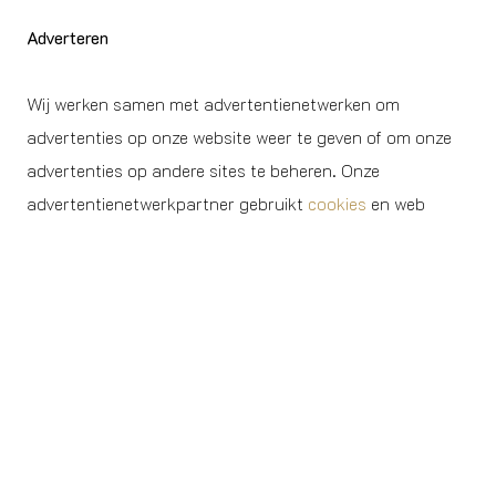
Adverteren
Wij werken samen met advertentienetwerken om
advertenties op onze website weer te geven of om onze
advertenties op andere sites te beheren. Onze
advertentienetwerkpartner gebruikt
cookies
en web
beacons om informatie te verzamelen over je activiteiten
(niet jouw naam, adres, e-mailadres of telefoonnummer)
op deze en andere websites om je gerichte reclame aan
te bieden op basis van jouw interesses. Als je niet wilt
dat deze informatie wordt gebruikt om je gerichte
advertenties aan te bieden, kun je jezelf uitschrijven
door hier te klikken:
https://www.youronlinechoices.eu/
. Houd er rekening